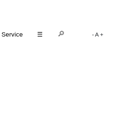
Service
☰
-
A
+