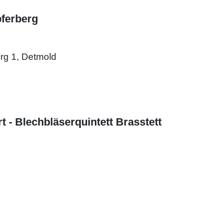
pferberg
erg 1, Detmold
- Blechbläserquintett Brasstett