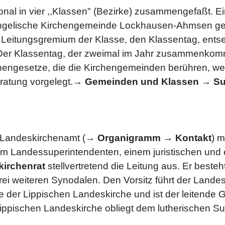
nal in vier ,,Klassen" (Bezirke) zusammengefaßt. Ei
angelische Kirchengemeinde Lockhausen-Ahmsen gehö
as Leitungsgremium der Klasse, den Klassentag, ent
 Der Klassentag, der zweimal im Jahr zusammenkommt
hengesetze, die die Kirchengemeinden berühren, we
ratung vorgelegt.→
Gemeinden und Klassen
→
Su
s Landeskirchenamt (→
Organigramm
→
Kontakt
) m
em Landessuperintendenten, einem juristischen und
irchenrat
stellvertretend die Leitung aus. Er best
ei weiteren Synodalen. Den Vorsitz führt der Lande
 der Lippischen Landeskirche und ist der leitende Gei
 Lippischen Landeskirche obliegt dem lutherischen S