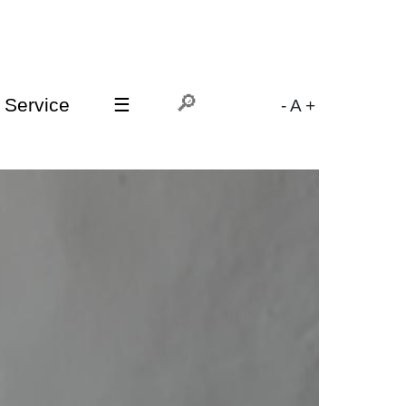
Service
☰
-
A
+