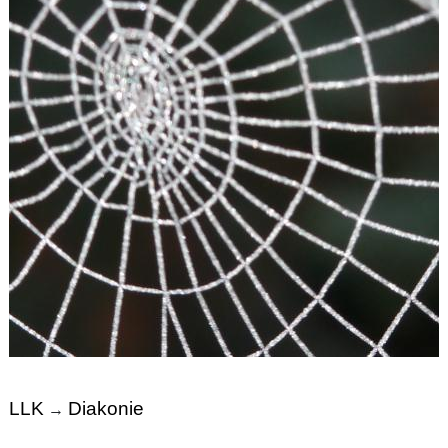
LLK
Diakonie
→