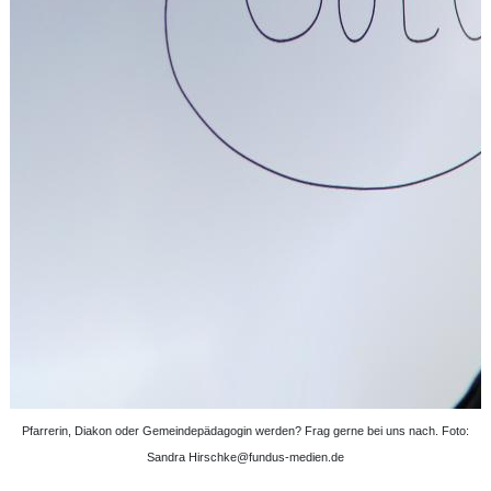
Pfarrerin, Diakon oder Gemeindepädagogin werden? Frag gerne bei uns nach. Foto:
Sandra Hirschke@fundus-medien.de